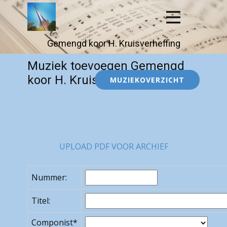
Gemengd koor H. Kruisver​​heffing
Muziek toevoegen Gemengd
koor H. Kruisverheffing
MUZIEKOVERZICHT
UPLOAD PDF VOOR ARCHIEF
Nummer:
Titel:
Componist*