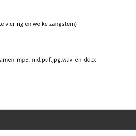
lke viering en welke zangstem)
snamen mp3,mid,pdf,jpg,wav en docx