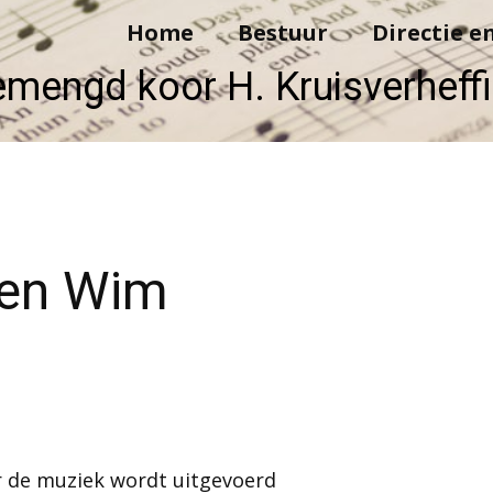
Home
Bestuur
Directie e
mengd koor H. Kruisver​​heff
den Wim
r de muziek wordt uitgevoerd