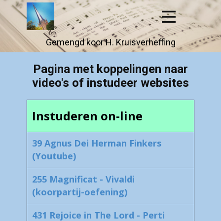
Gemengd koor H. Kruisver​​heffing
Pagina met koppelingen naar
video's of instudeer websites
Instuderen on-line
39 Agnus Dei Herman Finkers
(Youtube)
255 Magnificat - Vivaldi
(koorpartij-oefening)
431 Rejoice in The Lord - Perti