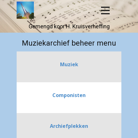
Gemengd koor H. Kruisver​​heffing
Muziekarchief beheer menu
Muziek
Componisten
Archiefplekken